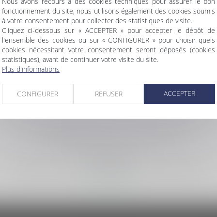
Nous avons recours à des cookies techniques pour assurer le bon
40 rue de Mimont
fonctionnement du site, nous utilisons également des cookies soumis
06400 Cannes
à votre consentement pour collecter des statistiques de visite.
Cliquez ci-dessous sur « ACCEPTER » pour accepter le dépôt de
l'ensemble des cookies ou sur « CONFIGURER » pour choisir quels
cookies nécessitant votre consentement seront déposés (cookies
statistiques), avant de continuer votre visite du site.
Directeur de publication
Plus d'informations
Franck BANERE
ACCEPTER
CONFIGURER
REFUSER
Hébergement du site
Société AZKO
194 Avenue de la Gare Sud de France, 34970 Lattes
www.azko.fr