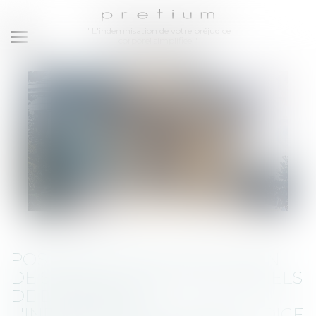
Vous êtes ici :
Accueil
Possibilité pour une union de syndicats professionnels de demander
" L'indemnisation de votre préjudice
corporel simplifiée "
l'indemnisation du préjudice résultant de l'atteinte portée à l'intérêt collectif
Ouvrir
le
menu
POSSIBILITÉ POUR UNE UNION
DE SYNDICATS PROFESSIONNELS
DE DEMANDER
L'INDEMNISATION DU PRÉJUDICE