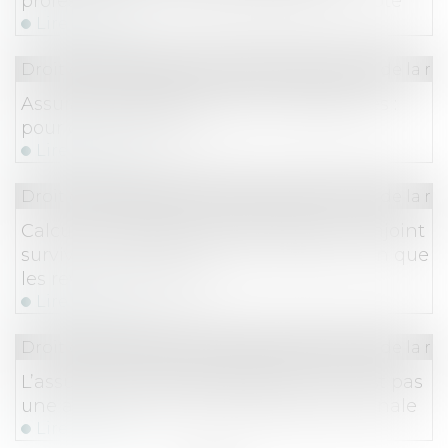
professionnels : c’est la nature qui compte
Lire la suite
Droit des obligations et des suretés
/
Droit de la re
Assurances professionnelles obligatoires :
pour quels métiers ?
Lire la suite
Droit des obligations et des suretés
/
Droit de la re
Calcul du préjudice économique du conjoint
survivant : tous les revenus du foyer, rien que
les revenus du foyer !
Lire la suite
Droit des obligations et des suretés
/
Droit de la re
L’assurance de responsabilité civile n’est pas
une assurance de responsabilité décennale
Lire la suite