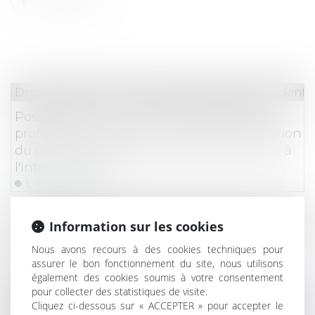
Droit du travail - Salariés
/
Responsabilité accident d
Possibilité pour une union de syndicats
professionnels de demander l'indemnisation
du préjudice résultant de l'atteinte portée à
l'intérêt collectif
Lire la suite
Droit du travail - Salariés
/
Responsabilité accident d
Information sur les cookies
Amiante : un «préjudice d’anxiété» reconnu
Nous avons recours à des cookies techniques pour
pour une centaine de cheminots
assurer le bon fonctionnement du site, nous utilisons
Lire la suite
également des cookies soumis à votre consentement
pour collecter des statistiques de visite.
Droit des obligations et des suretés
/
Droit de la re
Cliquez ci-dessous sur « ACCEPTER » pour accepter le