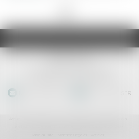
<<
<
1
2
3
4
>
>>
PRETIUM
40 rue de Mimont, 06400 Cannes
Tél :
04 83 15 11 11
- Fax :
04 93 15 11 06
NOUS CONTACTER
NOUS LOCALISER
Accueil
Qui sommes nous ?
Vos questions
Pour aller plus loin
Tarification
Actualités
Contact
Confier nous votre dossier
Plan du site
Mentions légales
Articles