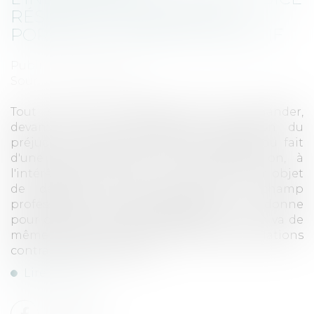
RÉSULTANT DE L'ATTEINTE
PORTÉE À L'INTÉRÊT COLLECTIF
Publié le :
19/01/2022
Source :
www.lexbase.fr
Tout syndicat professionnel peut demander,
devant le juge administratif, réparation du
préjudice résultant de l'atteinte portée, du fait
d'une faute commise par l'administration, à
l'intérêt collectif que la loi lui donne pour objet
de défendre, dans l'ensemble du champ
professionnel et géographique qu'il se donne
pour objet statutaire de représenter ; il en va de
même d'une union de syndicats, sauf stipulations
contraires de ses statuts.
Lire la suite