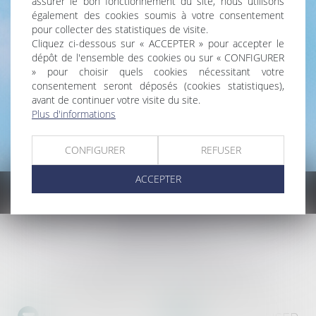
assurer le bon fonctionnement du site, nous utilisons
Dépot de plainte
également des cookies soumis à votre consentement
pour collecter des statistiques de visite.
Cliquez ci-dessous sur « ACCEPTER » pour accepter le
dépôt de l'ensemble des cookies ou sur « CONFIGURER
» pour choisir quels cookies nécessitant votre
Témoignages
consentement seront déposés (cookies statistiques),
avant de continuer votre visite du site.
Plus d'informations
Aucun
CONFIGURER
REFUSER
ACCEPTER
PRETIUM
40 rue de Mimont, 06400 Cannes
Tél :
04 83 15 11 11
- Fax :
04 93 15 11 06